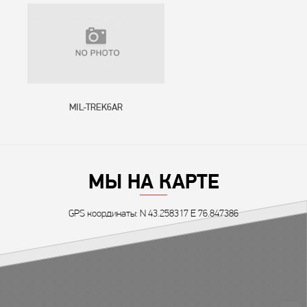
MIL-TREK6AR
МЫ НА КАРТЕ
GPS координаты: N 43.258317 E 76.847386