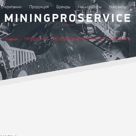
О компании
Продукция
Бренды
Наши работы
Контакты
С
MININGPROSERVICE
Главная
»
ПРОДУКЦИЯ
»
СВЕТОДИОДНЫЕ ПРОЖЕКТОРЫ
» АКСЕССУАРЫ