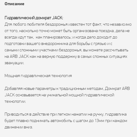
Описание
Гидравлический домкрат
JACK
:
Для любого любителя бездорожья известен тот факт, что независимо
от того, насколько точно может быть организована поездка, дела не
всегда идут так, как планировалось; и когда дело доходит до
подготовки вашего внедорожника для борьбы с грязью и с
самыми сложными участками бездорожья, вы можете рассчитывать
на ARB JACK как на верную поддержку в самых сложных ситуациях
эвакуации.
Мощная гидравлическая технология
Добавляя новые параметры к традиционным методам, Домкрат ARB
JACK основывается на уникальной мощной гидравлической
технологии.
Приводиться в действие при легком нажатии на ручку, гидравлика
будет плавно поднимать автомобиль с шагом до 13мм при каждом
движении вниз.