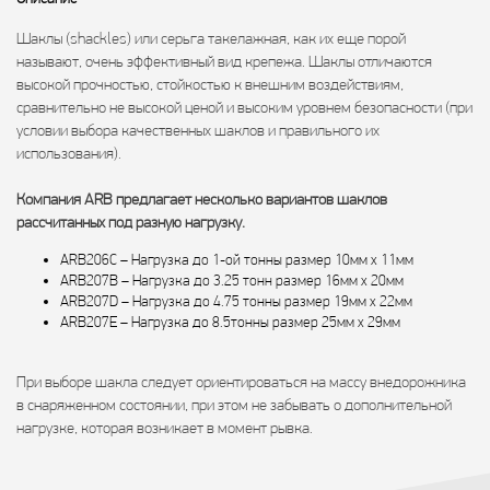
Шаклы (shackles) или серьга такелажная, как их еще порой
называют, очень эффективный вид крепежа. Шаклы отличаются
высокой прочностью, стойкостью к внешним воздействиям,
сравнительно не высокой ценой и высоким уровнем безопасности (при
условии выбора качественных шаклов и правильного их
использования).
Компания ARB предлагает несколько вариантов шаклов
рассчитанных под разную нагрузку.
ARB206C – Нагрузка до 1-ой тонны размер 10мм x 11мм
ARB207B – Нагрузка до 3.25 тонн размер 16мм x 20мм
ARB207D – Нагрузка до 4.75 тонны размер 19мм x 22мм
ARB207E – Нагрузка до 8.5тонны размер 25мм x 29мм
При выборе шакла следует ориентироваться на массу внедорожника
в снаряженном состоянии, при этом не забывать о дополнительной
нагрузке, которая возникает в момент рывка.