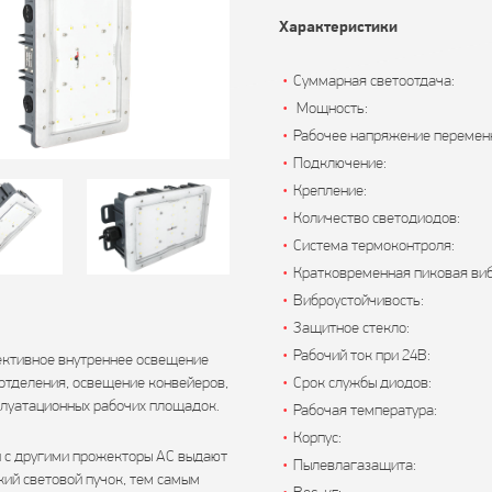
Характеристики
•
Суммарная светоотдача:
•
Мощность:
•
Рабочее напряжение переменн
•
Подключение:
•
Крепление:
•
Количество светодиодов:
•
Система термоконтроля:
•
Кратковременная пиковая виб
•
Виброустойчивость:
•
Защитное стекло:
•
Рабочий ток при 24В:
ктивное внутреннее освещение
отделения, освещение конвейеров,
•
Срок службы диодов:
плуатационных рабочих площадок.
•
Рабочая температура:
•
Корпус:
 с другими прожекторы AC выдают
•
Пылевлагазащита:
ий световой пучок, тем самым