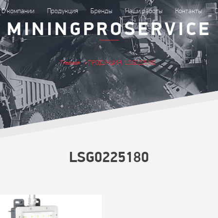
О компании
Продукция
Бренды
Наши работы
Контакты
С
MININGPROSERVICE
Главная
» ПРОДУКЦИЯ
LSG0225180
LSG0225180