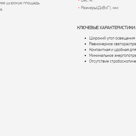
•
Вес, кг:
лее широкую площадь
•
Размеры(ДхВхГ), мм:
а.
КЛЮЧЕВЫЕ ХАРАКТЕРИСТИКИ:
Широкий угол освещения 
Равномерное светораспр
Компактная и удобная для
Минимальное энергопотр
Отсутствие стробоскопиче