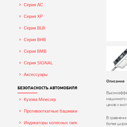
Серия AC
Серия XP
Серия BLB
Серия BHB
Серия BMB
Серия SIGNAL
Аксессуары
Описание
БЕЗОПАСНОСТЬ АВТОМОБИЛЯ
Высокоэффе
машинного 
Кузова Minecorp
цехов и экс
Противооткатные башмаки
В сравнении
Индикаторы колесных гаек
более широк