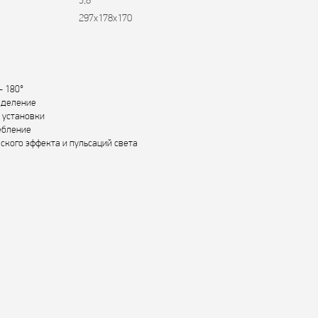
3,8
297х178х170
- 180°
еделение
 установки
ебление
ского эффекта и пульсаций света