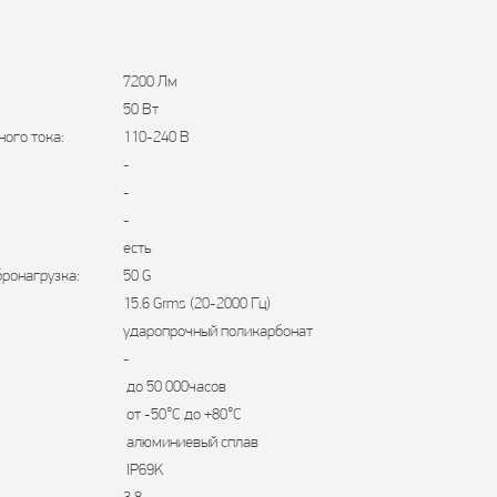
7200 Лм
50 Вт
ого тока:
110-240 В
-
-
-
есть
ронагрузка:
50 G
15.6 Grms (20-2000 Гц)
ударопрочный поликарбонат
-
до 50 000часов
от -50°С до +80°С
алюминиевый сплав
IP69K